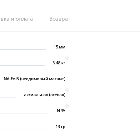
авка и оплата
Возврат
15 мм
3.48 кг
Nd-Fe-B (неодимовый магнит)
аксиальная (осевая)
N 35
13 гр