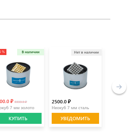
5 %
-22 %
В наличии
Нет в наличии
00.0 ₽
70.0 ₽
2500.0 ₽
3333.3 ₽
89.7 ₽
окуб 7 мм золото
Неокуб 7 мм сталь
Шар 10 мм
КУПИТЬ
УВЕДОМИТЬ
КУПИ