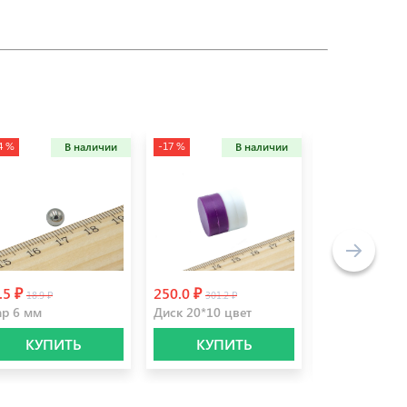
4 %
-17 %
-13 %
В наличии
В наличии
.5 ₽
250.0 ₽
245.0 ₽
18.9 ₽
301.2 ₽
281.6 
р 6 мм
Диск 20*10 цвет
Стержень 12
КУПИТЬ
КУПИТЬ
КУПИ