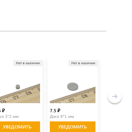
Нет в наличии
Нет в наличии
Не
5 ₽
7.5 ₽
500.0 ₽
ск 3*2 мм
Диск 8*1 мм
Магнитная по
УВЕДОМИТЬ
УВЕДОМИТЬ
УВЕДО