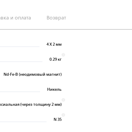
авка и оплата
Возврат
4
X
2 мм
0.29 кг
Nd-Fe-B (неодимовый магнит)
Никель
ксиальная (через толщину 2 мм)
N 35